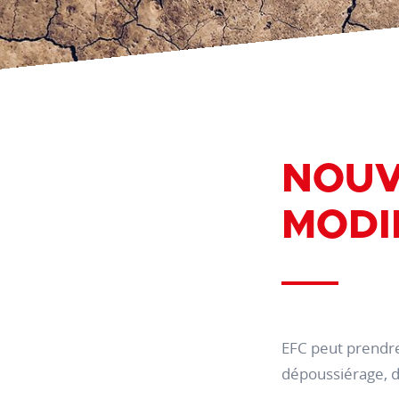
NOUV
MODI
EFC peut prendre 
dépoussiérage, de