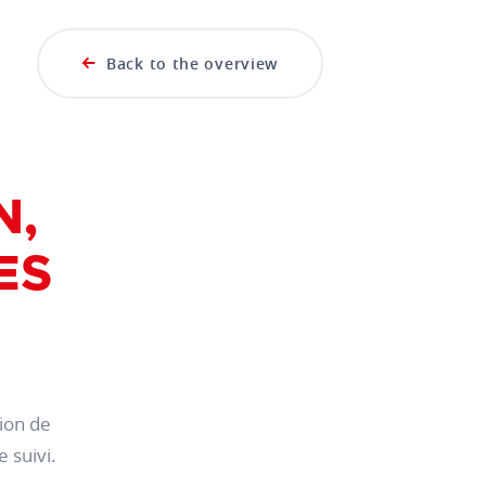
Back to the overview
N,
ES
tion de
 suivi.