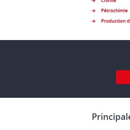
Chimie
Pétrochimie
Production d
Principal