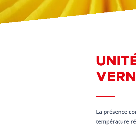
UNIT
VERN
La présence con
température rés